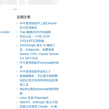
近期文章
牛牛查求职助手上架Chrome
官方应用商店
Ucenter
Trae 解锁2025代码战绩
安全公告 — CVE-2025-
12914 BT宝塔面板
18日Google 推出 AI 编程工
具：Antigravity，免费使用
Gemini 3 Pro, Claude Sonnet
4.5, GPT-OSS
牛牛查求职助手chrome插件发
布
牛牛查求职助手发布1.3
篡改猴脚本，可以显示招聘网
站职位首次发布时间的信息增
强工具
B站职位爬虫playwright使用指
南
Linux 安装 Playwright
OpenAI、Anthropic 禁止中国
控股公司使用 Claude，AI 领