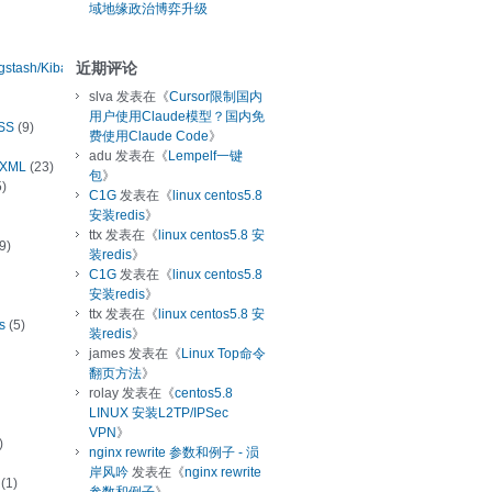
域地缘政治博弈升级
近期评论
ogstash/Kibana
slva
发表在《
Cursor限制国内
用户使用Claude模型？国内免
SS
(9)
费使用Claude Code
》
adu
发表在《
Lempelf一键
/XML
(23)
包
》
)
C1G
发表在《
linux centos5.8
安装redis
》
ttx
发表在《
linux centos5.8 安
9)
装redis
》
C1G
发表在《
linux centos5.8
安装redis
》
ttx
发表在《
linux centos5.8 安
s
(5)
装redis
》
james
发表在《
Linux Top命令
翻页方法
》
rolay
发表在《
centos5.8
LINUX 安装L2TP/IPSec
VPN
》
)
nginx rewrite 参数和例子 - 涢
岸风吟
发表在《
nginx rewrite
(1)