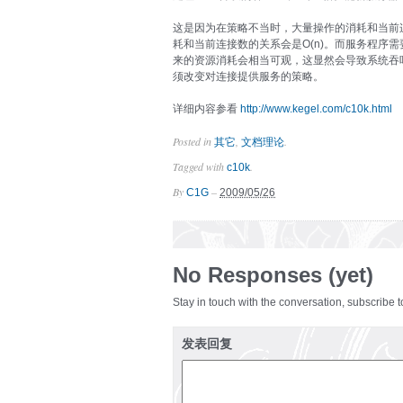
这是因为在策略不当时，大量操作的消耗和当前
耗和当前连接数的关系会是O(n)。而服务程序需要同
来的资源消耗会相当可观，这显然会导致系统吞
须改变对连接提供服务的策略。
详细内容参看
http://www.kegel.com/c10k.html
Posted in
,
.
其它
文档理论
Tagged with
.
c10k
By
–
C1G
2009/05/26
No Responses (yet)
Stay in touch with the conversation, subscribe 
发表回复