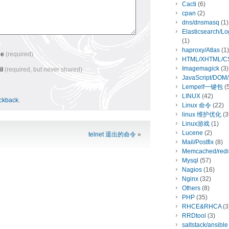
Cacti
(6)
cpan
(2)
dns/dnsmasq
(1)
Elasticsearch/L
(1)
haproxy/Atlas
(1)
me
(required)
HTML/XHTML/C
Imagemagick
(3)
il
(required, but never shared)
JavaScript/DOM
Lempelf一键包
(5
LINUX
(42)
ackback
.
Linux 命令
(22)
linux 维护优化
(3
Linux游戏
(1)
Lucene
(2)
telnet 退出的命令
»
Mail/Postfix
(8)
Memcached/redi
Mysql
(57)
Nagios
(16)
Nginx
(32)
Others
(8)
PHP
(35)
RHCE&RHCA
(3
RRDtool
(3)
saltstack/ansible