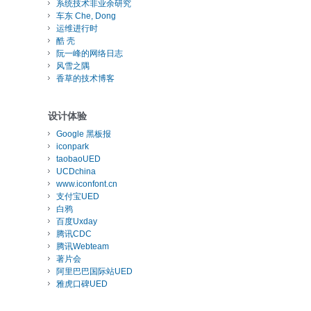
系统技术非业余研究
车东 Che, Dong
运维进行时
酷 壳
阮一峰的网络日志
风雪之隅
香草的技术博客
设计体验
Google 黑板报
iconpark
taobaoUED
UCDchina
www.iconfont.cn
支付宝UED
白鸦
百度Uxday
腾讯CDC
腾讯Webteam
著片会
阿里巴巴国际站UED
雅虎口碑UED