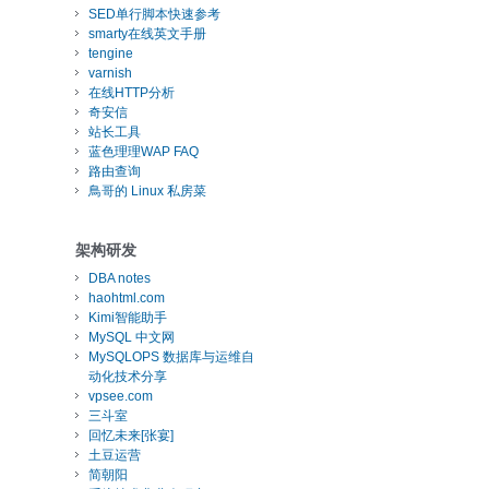
SED单行脚本快速参考
smarty在线英文手册
tengine
varnish
在线HTTP分析
奇安信
站长工具
蓝色理理WAP FAQ
路由查询
鳥哥的 Linux 私房菜
架构研发
DBA notes
haohtml.com
Kimi智能助手
MySQL 中文网
MySQLOPS 数据库与运维自
动化技术分享
vpsee.com
三斗室
回忆未来[张宴]
土豆运营
简朝阳