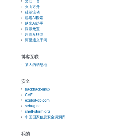
文心一言
火山方舟
硅基流动
秘塔AI搜索
纳米AI助手
腾讯元宝
超算互联网
阿里通义千问
博客互联
某人的栖息地
安全
backtrack-linux
CVE
exploit-db.com
sebug.net
shell-storm.org
中国国家信息安全漏洞库
我的