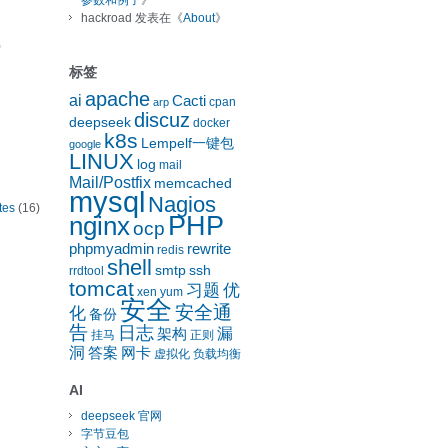
参数和例子
》
hackroad
发表在《
About
》
)
标签
apache
ai
Cacti
cpan
arp
discuz
deepseek
docker
k8s
Lempelf一键包
google
LINUX
log
mail
Mail/Postfix
memcached
mysql
Nagios
tes
(16)
nginx
PHP
ocp
phpmyadmin
rewrite
redis
shell
smtp
ssh
rrdtool
tomcat
习题
优
xen
yum
安全
安全通
化
备份
告
日志
漏
架构
挂马
正则
洞
答案
网卡
虚拟化
负载均衡
AI
deepseek 官网
字节豆包