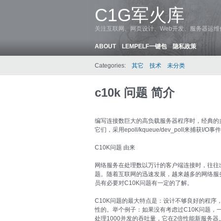
C1G军火库
关注互联网、网页设计、Web开发、服务器运
ABOUT
LEMPELF一键包
隐私政策
Categories:
其它
技术
未分类
c10k 问题 简介
编写连接数巨大的高负载服务器程序时，经典的多线
它们，采用epoll/kqueue/dev_poll来捕获I/O事
C10K问题 由来
网络服务在处理数以万计的客户端连接时，往往出
题。随着互联网的迅速发展，越来越多的网络服务
员有必要对C10K问题有一定的了解。
C10K问题的最大特点是：设计不够良好的程序
性的。举个例子：如果没有考虑过C10K问题，一个
处理1000并发的吞吐量，它在2倍性能新服务器