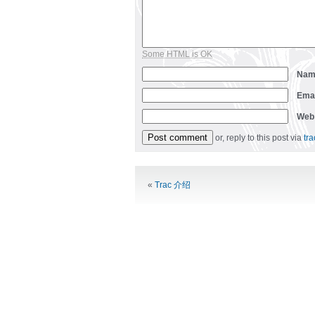
Some HTML is OK
Na
Ema
Web
or, reply to this post via
tr
Alternative:
«
Trac 介绍