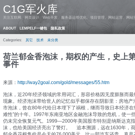
C1G军火库
关注互联网、网页设计、Web开发、服务器运维优化、项目管理、网站运营、网站
ABOUT
LEMPELF一键包
隐私政策
Categories:
其它
技术
未分类
荷兰郁金香泡沫，期权的产生，史上
事件
来源：
http://way2goal.com/gold/messages/55.htm
泡沫，近20年经济领域的常用词汇，形容价格因无度膨胀而最
现象。经济泡沫带给世人的记忆似乎都保存在阴影里：房地产
市泡沫，曾在80年代给日本埋下了祸根，继而导致日本经济在9
难性”的十年。1997年东南亚地区金融泡沫导致的危机，使一
仍未完全恢复元气。1999—2000年美国股市特别是纳斯达克
沫，也给美国经济亮出了警灯。 追本溯源，远在1630年，
郁金香花根售价是今天的76,000美元，比一部汽车还贵，真是