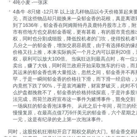
4吨小麦 -一张床
4条牛 -8只猪 -12只羊 以上这几样物品以今天价格算起来
元，而这些物品却只能换来一朵郁金香的花根，真是离谱
到了1636年，郁金香在阿姆斯特丹及鹿特丹股市上市，
市有些地方也交易郁金香呢，更有甚着，有的股市竟也推
权，同时也分割成细股，降低投机者的门坎，使得投机者
几分之一的郁金香，增加交易容易度，由于有选择权的缘
价格又往上推，本来实际购买一个月之内可以获利20倍，
权，获利可以放大100倍。 当疯狂达到最高点时，有一位
卖出，赚了大钱，同时荷兰政府开始采取煞车的行动，而
其运来的郁金香也将大量抵达，忽然之间，郁金香并不再
罕，于是一瞬间郁金香的价格往下滑，而下滑一经启动，
内竟然下跌了90%，于是哀鸿遍野，财富梦破灭，此时不
么护盘都挽救不了，郁金香的价格持续探底，于是许多股
法完成，而荷兰政府宣布这一事件为赌博事件，豁免交割
一场疯狂的郁金香泡沫事件。 从此之后十年间，荷兰的经
慢慢复原，在最高点值7万6仟美元的郁金香，六个星期之
一元，这是有纪录的史上第一次泡沫事件。
同时，这股投机狂潮却开启了期权交易的大门。郁金香交易