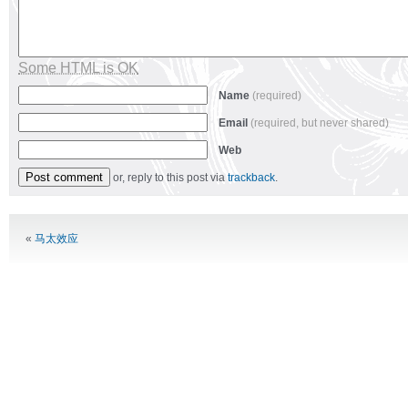
Some HTML is OK
Name
(required)
Email
(required, but never shared)
Web
or, reply to this post via
trackback
.
Alternative:
«
马太效应