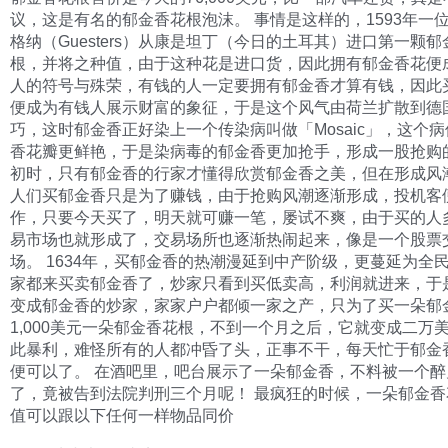
议，这是有名的郁金香花根泡沫。 事情是这样的，1593年一
格纳（Guesters）从康是坦丁（今日的土耳其）进口第一颗郁
根，并将之种值，由于这种花是进口货，因此拥有郁金香花便
人的符号与殊荣，有钱的人一定要拥有郁金香才算有钱，因此
便成为有钱人展示财富的象征，于是这个风气由荷兰扩散到德
巧，这时郁金香正好染上一个传染病叫做「Mosaic」，这个
香花瓣更鲜艳，于是染病毒的郁金香更加抢手，形成一股抢购
初时，只有郁金香的行家才懂得欣赏郁金香之美，但在形成风
人们买郁金香只是为了赚钱，由于抢购风潮逐渐形成，投机客
作，只要今天买了，明天就可赚一笔，屡试不爽，由于买的人
易市场也就形成了，交易场所也逐渐热闹起来，像是一个股票
场。 1634年，买郁金香的热潮漫延到中产阶级，更蔓延为全
家都来买卖郁金香了，炒家只看到买低卖高，利润就进来，于
变成郁金香的炒家，家家户户都倾一家之产，只为了买一朵郁
1,000美元一朵郁金香花根，不到一个月之后，它就变成二万
此暴利，难怪所有的人都冲昏了头，正事不干，每天忙于郁金
便可以了。 在酒吧里，吧台展示了一朵郁金香，不料被一个醉
了，竟被告到法院判刑三个月呢！ 最疯狂的时候，一朵郁金香
值可以跟以下任何一样物品同价