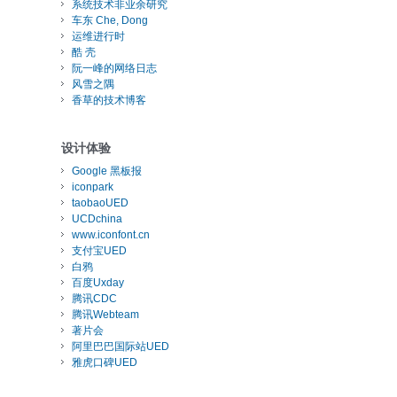
系统技术非业余研究
车东 Che, Dong
运维进行时
酷 壳
阮一峰的网络日志
风雪之隅
香草的技术博客
设计体验
Google 黑板报
iconpark
taobaoUED
UCDchina
www.iconfont.cn
支付宝UED
白鸦
百度Uxday
腾讯CDC
腾讯Webteam
著片会
阿里巴巴国际站UED
雅虎口碑UED