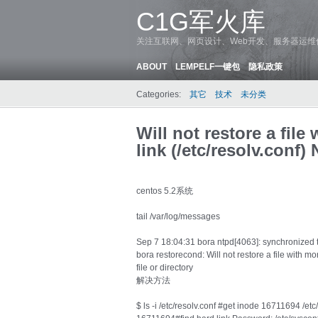
C1G军火库
关注互联网、网页设计、Web开发、服务器运
ABOUT
LEMPELF一键包
隐私政策
Categories:
其它
技术
未分类
Will not restore a fil
link (/etc/resolv.conf)
centos 5.2系统
tail /var/log/messages
Sep 7 18:04:31 bora ntpd[4063]: synchronized 
bora restorecond: Will not restore a file with mo
file or directory
解决方法
$ ls -i /etc/resolv.conf #get inode 16711694 /etc