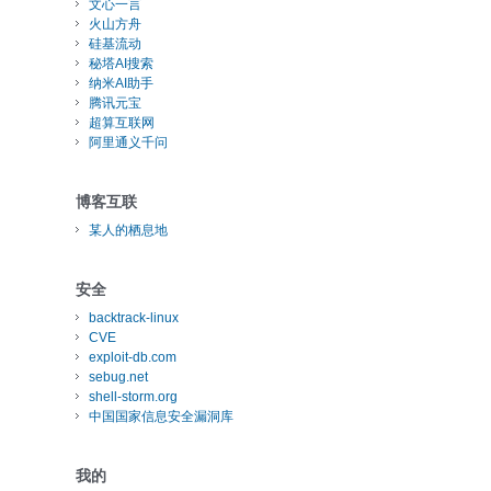
文心一言
火山方舟
硅基流动
秘塔AI搜索
纳米AI助手
腾讯元宝
超算互联网
阿里通义千问
博客互联
某人的栖息地
安全
backtrack-linux
CVE
exploit-db.com
sebug.net
shell-storm.org
中国国家信息安全漏洞库
我的