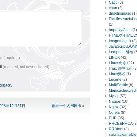
Cacti
(6)
cpan
(2)
dns/dnsmasq
(1)
Elasticsearch/L
(1)
haproxy/Atlas
(1)
HTML/XHTML/C
Imagemagick
(3)
JavaScript/DOM
Lempelf一键包
(5
LINUX
(42)
me
(required)
Linux 命令
(22)
il
(required, but never shared)
linux 维护优化
(3
Linux游戏
(1)
Lucene
(2)
Mail/Postfix
(8)
ackback
.
Memcached/redi
Mysql
(57)
Nagios
(16)
08年12月31日
配置一个内网网卡
»
Nginx
(32)
Others
(8)
PHP
(35)
RHCE&RHCA
(3
RRDtool
(3)
saltstack/ansible