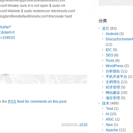
g/networking/profiles/default/resolv.conf
lv.conf #make sure it is not open $ sudo rm
v.conf #delete $ sudo restorecon /etc/resolv.conf
ing/profiles/default/resolv.conf #recreate hard
分类
nt.php?
其它
(83)
&start=0
Android
(3)
?t=159533
Discuz/Uchome/
(12)
IDC
(5)
SEO
(8)
Tools
(6)
WordPress
(2)
分析报告
(11)
手机开发平台
(1)
文档理论
(11)
经济管理
(5)
网站建设
(10)
项目管理
(5)
to the
feed for comments on this post
.
RSS
技术
(489)
*bsd
(1)
AI
(10)
AIGC
(1)
2010/01/15,
14:23
Ajax
(1)
Apache
(12)