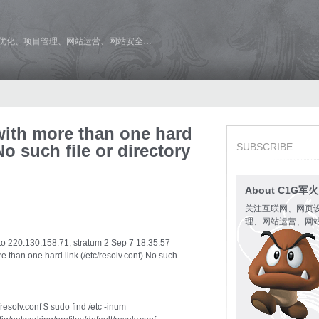
维优化、项目管理、网站运营、网站安全…
e with more than one hard
 No such file or directory
SUBSCRIBE
About C1G军
关注互联网、网页
理、网站运营、网
to 220.130.158.71, stratum 2 Sep 7 18:35:57
re than one hard link (/etc/resolv.conf) No such
/resolv.conf $ sudo find /etc -inum