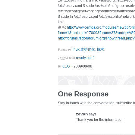
16711694#find hard link Password: /etc/sysconfi
/etc/resolv.conf $ sudo /usr/sbin/lsof|grep reso
/etc/sysconfig/networking/profiles/default/resol
$ sudo ln /etc/resolv.conf /etc/sysconfig/network
link
参考:
http://www.centos.org/modules/newbb/pri
form=1&topic_id=17009&forum=37&order=ASC
http://forums.fedoraforum.org/showthread.php
Posted in
,
.
linux 维护优化
技术
Tagged with
.
resolv.conf
By
–
C1G
2009/09/08
One Response
Stay in touch with the conversation, subscribe 
zevan
says
Thank you for the information!