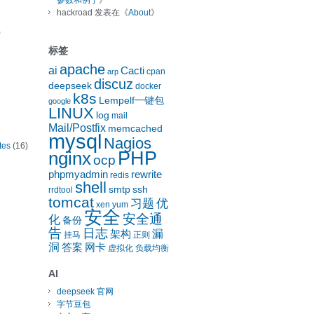
参数和例子
》
hackroad
发表在《
About
》
)
标签
apache
ai
Cacti
cpan
arp
discuz
deepseek
docker
k8s
Lempelf一键包
google
LINUX
log
mail
Mail/Postfix
memcached
mysql
Nagios
tes
(16)
nginx
PHP
ocp
phpmyadmin
rewrite
redis
shell
smtp
ssh
rrdtool
tomcat
习题
优
xen
yum
安全
安全通
化
备份
告
日志
漏
架构
挂马
正则
洞
答案
网卡
虚拟化
负载均衡
AI
deepseek 官网
字节豆包