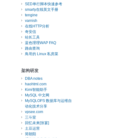
SED单行脚本快速参考
smarty在线英文手册
tengine
varnish
在线HTTP分析
奇安信
站长工具
蓝色理理WAP FAQ
路由查询
鳥哥的 Linux 私房菜
架构研发
DBA notes
haohtml.com
Kimi智能助手
MySQL 中文网
MySQLOPS 数据库与运维自
动化技术分享
vpsee.com
三斗室
回忆未来[张宴]
土豆运营
简朝阳