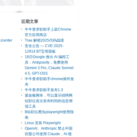
近期文章
牛牛查求职助手上架Chrome
官方应用商店
Ucenter
Trae 解锁2025代码战绩
安全公告 — CVE-2025-
12914 BT宝塔面板
18日Google 推出 AI 编程工
具：Antigravity，免费使用
Gemini 3 Pro, Claude Sonnet
4.5, GPT-OSS
牛牛查求职助手chrome插件发
布
牛牛查求职助手发布1.3
篡改猴脚本，可以显示招聘网
站职位首次发布时间的信息增
强工具
B站职位爬虫playwright使用指
南
Linux 安装 Playwright
OpenAI、Anthropic 禁止中国
控股公司使用 Claude，AI 领