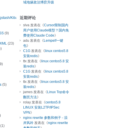
域地缘政治博弈升级
近期评论
ogstash/Kibana
slva
发表在《
Cursor限制国内
用户使用Claude模型？国内免
SS
(9)
费使用Claude Code
》
adu
发表在《
Lempelf一键
/XML
(23)
包
》
)
C1G
发表在《
linux centos5.8
安装redis
》
ttx
发表在《
linux centos5.8 安
9)
装redis
》
C1G
发表在《
linux centos5.8
安装redis
》
ttx
发表在《
linux centos5.8 安
s
(5)
装redis
》
james
发表在《
Linux Top命令
翻页方法
》
rolay
发表在《
centos5.8
LINUX 安装L2TP/IPSec
VPN
》
)
nginx rewrite 参数和例子 - 涢
岸风吟
发表在《
nginx rewrite
(1)