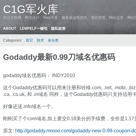
C1G军火库
关注互联网、网页设计、Web开发、服务器运维优化、项目管理、网站运营、网站
ABOUT
LEMPELF一键包
隐私政策
Categories:
其它
技术
未分类
Godaddy最新0.99刀域名优惠码
godaddy域名优惠码： INDY2010
这个Godaddy优惠码可以用来注册和转移.com, .net, .mobi, .biz, .u
.ca, .co.uk, 和 .in域名 同样，这个Godaddy优惠码只支持信
好像还送.info域名一个。
刚刚买了个com域名,加上要交0.18美分的手续费，全价是1.17
原文:
http://godaddy.mrooo.com/godaddy-new-0-99-coupon-d