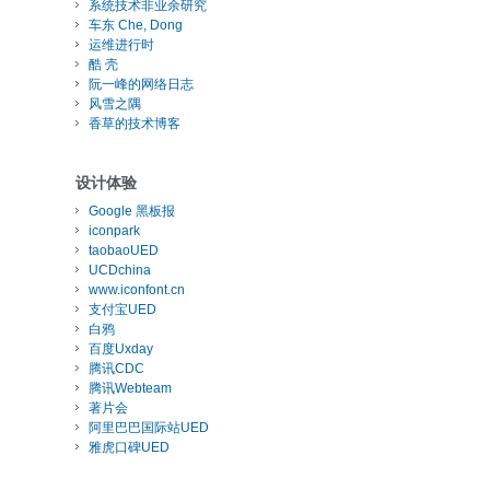
系统技术非业余研究
车东 Che, Dong
运维进行时
酷 壳
阮一峰的网络日志
风雪之隅
香草的技术博客
设计体验
Google 黑板报
iconpark
taobaoUED
UCDchina
www.iconfont.cn
支付宝UED
白鸦
百度Uxday
腾讯CDC
腾讯Webteam
著片会
阿里巴巴国际站UED
雅虎口碑UED