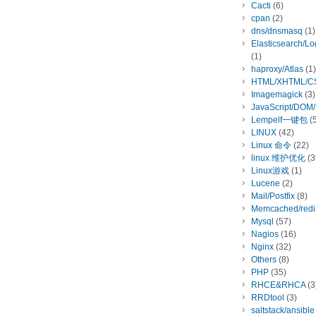
Cacti
(6)
cpan
(2)
dns/dnsmasq
(1)
Elasticsearch/L
(1)
haproxy/Atlas
(1)
HTML/XHTML/C
Imagemagick
(3)
JavaScript/DOM
Lempelf一键包
(5
LINUX
(42)
Linux 命令
(22)
linux 维护优化
(3
Linux游戏
(1)
Lucene
(2)
Mail/Postfix
(8)
Memcached/redi
Mysql
(57)
Nagios
(16)
Nginx
(32)
Others
(8)
PHP
(35)
RHCE&RHCA
(3
RRDtool
(3)
saltstack/ansible