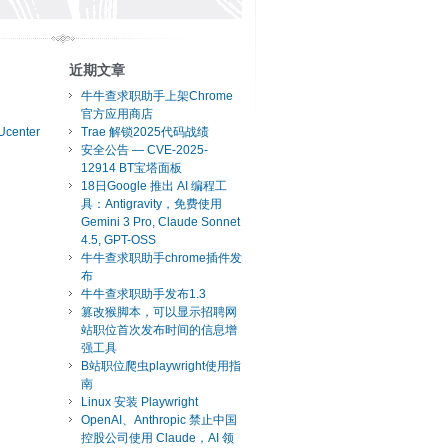
近期文章
牛牛查求职助手上架Chrome
官方应用商店
Ucenter
Trae 解锁2025代码战绩
安全公告 — CVE-2025-
12914 BT宝塔面板
18日Google 推出 AI 编程工
具：Antigravity，免费使用
Gemini 3 Pro, Claude Sonnet
4.5, GPT-OSS
牛牛查求职助手chrome插件发
布
牛牛查求职助手发布1.3
篡改猴脚本，可以显示招聘网
站职位首次发布时间的信息增
强工具
B站职位爬虫playwright使用指
南
Linux 安装 Playwright
OpenAI、Anthropic 禁止中国
控股公司使用 Claude，AI 领