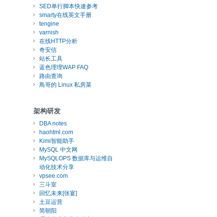
SED单行脚本快速参考
smarty在线英文手册
tengine
varnish
在线HTTP分析
奇安信
站长工具
蓝色理理WAP FAQ
路由查询
鳥哥的 Linux 私房菜
架构研发
DBA notes
haohtml.com
Kimi智能助手
MySQL 中文网
MySQLOPS 数据库与运维自
动化技术分享
vpsee.com
三斗室
回忆未来[张宴]
土豆运营
简朝阳