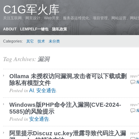
C1G军火库
关注互联网、网页设计、Web开发、服务器运维优化、项目管理、网站运营、网站
ABOUT
LEMPELF一键包
隐私政策
Categories:
其它
技术
未分类
Tag Archives:
漏洞
Ollama 未授权访问漏洞,攻击者可以下载或删
rev=
除私有模型文件
3 3 
N
Posted in
,
.
AI
安全通告
Windows版PHP命令注入漏洞(CVE-2024-
rev=
5585)的风险提示
1 8 
N
Posted in
.
安全通告
阿里提示Discuz uc.key泄露导致代码注入漏
rev=
23 8