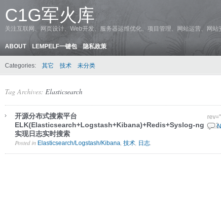
C1G军火库
关注互联网、网页设计、Web开发、服务器运维优化、项目管理、网站运营、网站
ABOUT
LEMPELF一键包
隐私政策
Categories:
其它
技术
未分类
Tag Archives:
Elasticsearch
开源分布式搜索平台
rev=
ELK(Elasticsearch+Logstash+Kibana)+Redis+Syslog-ng
10 2
N
实现日志实时搜索
Posted in
,
,
.
Elasticsearch/Logstash/Kibana
技术
日志