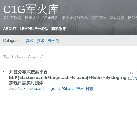
C1G军火库
关注互联网、网页设计、Web开发、服务器运维优化、项目管理、网站运营、网站
ABOUT
LEMPELF一键包
隐私政策
Categories:
其它
技术
未分类
Tag Archives:
Logstash
开源分布式搜索平台
rev=
ELK(Elasticsearch+Logstash+Kibana)+Redis+Syslog-ng
10 2
N
实现日志实时搜索
Posted in
,
,
.
Elasticsearch/Logstash/Kibana
技术
日志