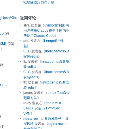
域地缘政治博弈升级
近期评论
ogstash/Kibana
slva
发表在《
Cursor限制国内
用户使用Claude模型？国内免
SS
(9)
费使用Claude Code
》
adu
发表在《
Lempelf一键
/XML
(23)
包
》
)
C1G
发表在《
linux centos5.8
安装redis
》
ttx
发表在《
linux centos5.8 安
9)
装redis
》
C1G
发表在《
linux centos5.8
安装redis
》
ttx
发表在《
linux centos5.8 安
s
(5)
装redis
》
james
发表在《
Linux Top命令
翻页方法
》
rolay
发表在《
centos5.8
LINUX 安装L2TP/IPSec
VPN
》
)
nginx rewrite 参数和例子 - 涢
岸风吟
发表在《
nginx rewrite
(1)