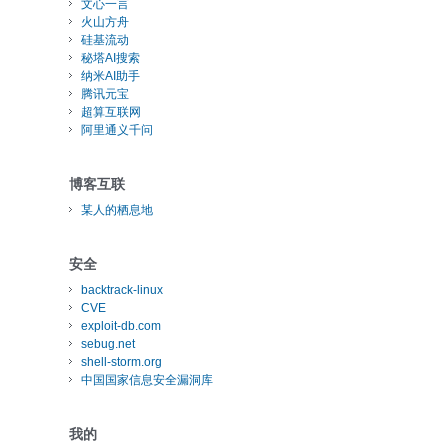
文心一言
火山方舟
硅基流动
秘塔AI搜索
纳米AI助手
腾讯元宝
超算互联网
阿里通义千问
博客互联
某人的栖息地
安全
backtrack-linux
CVE
exploit-db.com
sebug.net
shell-storm.org
中国国家信息安全漏洞库
我的