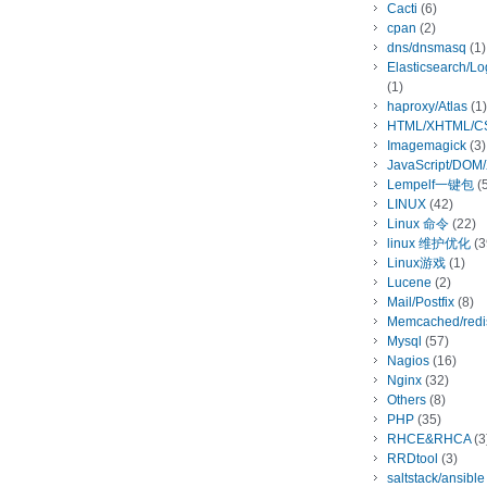
Cacti
(6)
cpan
(2)
dns/dnsmasq
(1)
Elasticsearch/L
(1)
haproxy/Atlas
(1)
HTML/XHTML/C
Imagemagick
(3)
JavaScript/DOM
Lempelf一键包
(5
LINUX
(42)
Linux 命令
(22)
linux 维护优化
(3
Linux游戏
(1)
Lucene
(2)
Mail/Postfix
(8)
Memcached/redi
Mysql
(57)
Nagios
(16)
Nginx
(32)
Others
(8)
PHP
(35)
RHCE&RHCA
(3
RRDtool
(3)
saltstack/ansible