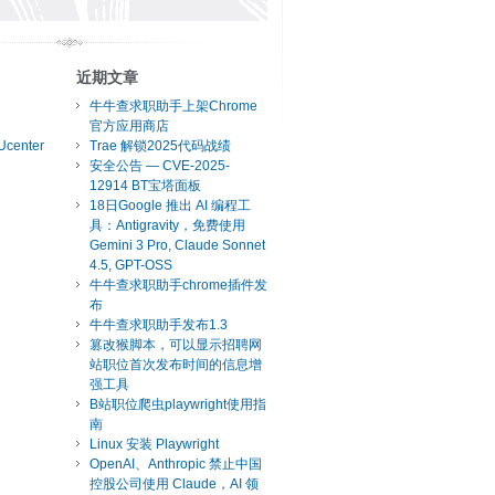
近期文章
牛牛查求职助手上架Chrome
官方应用商店
Ucenter
Trae 解锁2025代码战绩
安全公告 — CVE-2025-
12914 BT宝塔面板
18日Google 推出 AI 编程工
具：Antigravity，免费使用
Gemini 3 Pro, Claude Sonnet
4.5, GPT-OSS
牛牛查求职助手chrome插件发
布
牛牛查求职助手发布1.3
篡改猴脚本，可以显示招聘网
站职位首次发布时间的信息增
强工具
B站职位爬虫playwright使用指
南
Linux 安装 Playwright
OpenAI、Anthropic 禁止中国
控股公司使用 Claude，AI 领