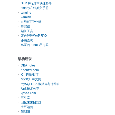
SED单行脚本快速参考
smarty在线英文手册
tengine
varnish
在线HTTP分析
奇安信
站长工具
蓝色理理WAP FAQ
路由查询
鳥哥的 Linux 私房菜
架构研发
DBA notes
haohtml.com
Kimi智能助手
MySQL 中文网
MySQLOPS 数据库与运维自
动化技术分享
vpsee.com
三斗室
回忆未来[张宴]
土豆运营
简朝阳