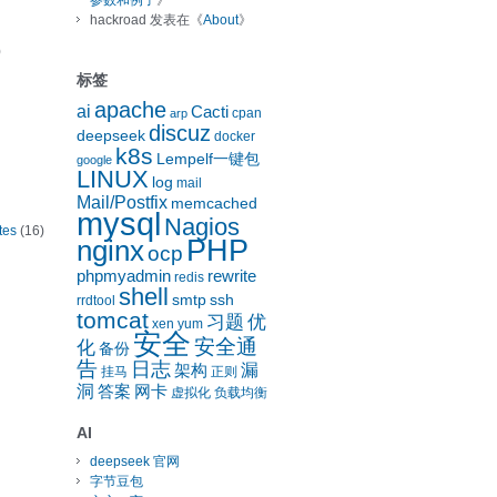
参数和例子
》
hackroad
发表在《
About
》
)
标签
apache
ai
Cacti
cpan
arp
discuz
deepseek
docker
k8s
Lempelf一键包
google
LINUX
log
mail
Mail/Postfix
memcached
mysql
Nagios
tes
(16)
nginx
PHP
ocp
phpmyadmin
rewrite
redis
shell
smtp
ssh
rrdtool
tomcat
习题
优
xen
yum
安全
安全通
化
备份
告
日志
漏
架构
挂马
正则
洞
答案
网卡
虚拟化
负载均衡
AI
deepseek 官网
字节豆包