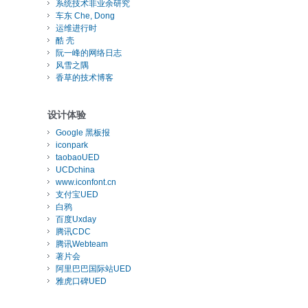
系统技术非业余研究
车东 Che, Dong
运维进行时
酷 壳
阮一峰的网络日志
风雪之隅
香草的技术博客
设计体验
Google 黑板报
iconpark
taobaoUED
UCDchina
www.iconfont.cn
支付宝UED
白鸦
百度Uxday
腾讯CDC
腾讯Webteam
著片会
阿里巴巴国际站UED
雅虎口碑UED