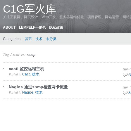
C1G军火库
关注互联网、网页设计、Web开发、服务器运维优化、项目管理、网站运营、网站
ABOUT
LEMPELF一键包
隐私政策
Categories:
其它
技术
未分类
Tag Archives:
snmp
cacti 监控远程主机
rev=
Posted in
,
.
Cacti
技术
21 7
N
Nagios 通过snmp检查网卡流量
rev=
Posted in
,
.
Nagios
技术
12 5
6