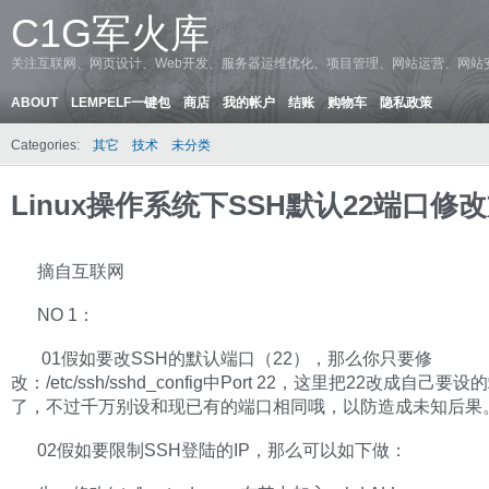
C1G军火库
关注互联网、网页设计、Web开发、服务器运维优化、项目管理、网站运营、网站
ABOUT
LEMPELF一键包
商店
我的帐户
结账
购物车
隐私政策
Categories:
其它
技术
未分类
Linux操作系统下SSH默认22端口修
摘自互联网
NO 1：
01假如要改SSH的默认端口（22），那么你只要修
改：/etc/ssh/sshd_config中Port 22，这里把22改成自己要
了，不过千万别设和现已有的端口相同哦，以防造成未知后果
02假如要限制SSH登陆的IP，那么可以如下做：