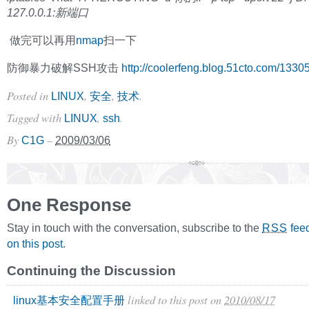
127.0.0.1:新端口
做完可以再用
nmap
扫一下
防御暴力破解SSH攻击
http://coolerfeng.blog.51cto.com/133
Posted in
,
,
.
LINUX
安全
技术
Tagged with
,
.
LINUX
ssh
By
–
C1G
2009/03/06
One Response
Stay in touch with the conversation, subscribe to the
fee
RSS
on this post
.
Continuing the Discussion
linked to this post
on
2010/08/17
linux基本安全配置手册