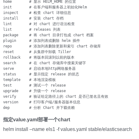
home        # 显示 HELM_HOME 的位置

init        # 在客户端和服务器上初始化Helm

inspect     # 检查 chart 详细信息

install     # 安装 chart 存档

lint        # 对 chart 进行语法检查

list        # releases 列表

package     # 将 chart 目录打包成 chart 档案

plugin      # 添加列表或删除 helm 插件

repo        # 添加列表删除更新和索引 chart 存储库

reset       # 从集群中卸载 Tiller

rollback    # 将版本回滚到以前的版本

search      # 在 chart 存储库中搜索关键字

serve       # 启动本地http网络服务器

status      # 显示指定 release 的状态

template    # 本地渲染模板

test        # 测试一个 release

upgrade     # 升级一个 release

verify      # 验证给定路径上的 chart 是否已签名且有效

version     # 打印客户端/服务器版本信息

dep         # 分析 Chart 并下载依赖
指定value.yaml部署一个chart
helm install –name els1 -f values.yaml stable/elasticsearch