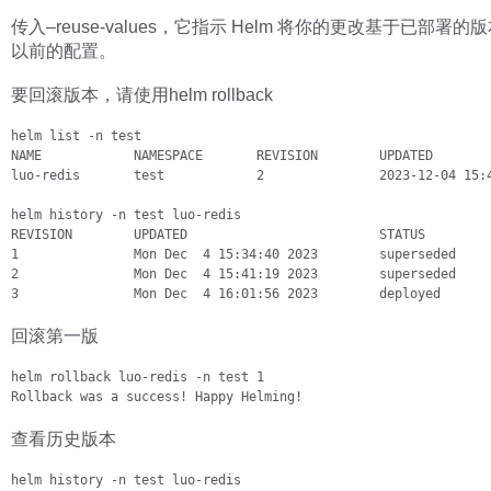
传入–reuse-values，它指示 Helm 将你的更改基于已部署
以前的配置。
要回滚版本，请使用helm rollback
helm list -n test

NAME            NAMESPACE       REVISION        UPDATED        
luo-redis       test            2               2023-12-04 15:
helm history -n test luo-redis

REVISION        UPDATED                         STATUS         
1               Mon Dec  4 15:34:40 2023        superseded     
2               Mon Dec  4 15:41:19 2023        superseded     
3               Mon Dec  4 16:01:56 2023        deployed      
回滚第一版
helm rollback luo-redis -n test 1

Rollback was a success! Happy Helming!
查看历史版本
helm history -n test luo-redis
