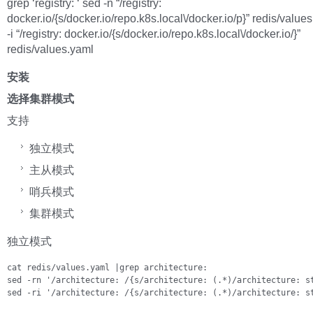
grep ‘registry: ‘ sed -n “/registry:
docker.io/{s/docker.io/repo.k8s.local\/docker.io/p}” redis/value
-i “/registry: docker.io/{s/docker.io/repo.k8s.local\/docker.io/}”
redis/values.yaml
安装
选择集群模式
支持
独立模式
主从模式
哨兵模式
集群模式
独立模式
cat redis/values.yaml |grep architecture:

sed -rn '/architecture: /{s/architecture: (.*)/architecture: st
sed -ri '/architecture: /{s/architecture: (.*)/architecture: s