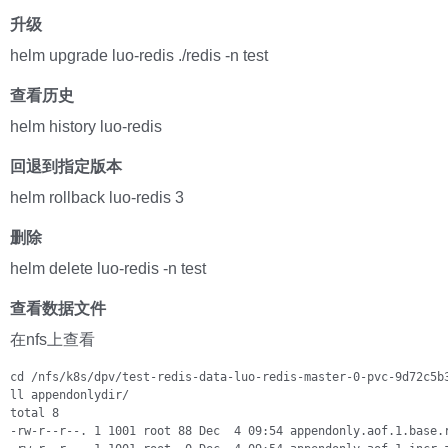
升级
helm upgrade luo-redis ./redis -n test
查看历史
helm history luo-redis
回退到指定版本
helm rollback luo-redis 3
删除
helm delete luo-redis -n test
查看数据文件
在nfs上查看
cd /nfs/k8s/dpv/test-redis-data-luo-redis-master-0-pvc-9d72c5b3
ll appendonlydir/

total 8

-rw-r--r--. 1 1001 root 88 Dec  4 09:54 appendonly.aof.1.base.r