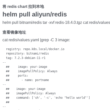
将 redis chart 拉到本地
helm pull aliyun/redis
helm pull bitnami/redis tar -xvf redis-18.4.0.tgz cat redis/value
查看镜像地址
cat redis/values.yaml |grep -C 3 image:
  registry: repo.k8s.local/docker.io

  repository: bitnami/redis

  tag: 7.2.3-debian-11-r1

--

  ##     image: your-image

  ##     imagePullPolicy: Always

  ##     ports:

  ##       - name: portname

--

  ##    image: your-image

  ##    imagePullPolicy: Always

  ##    command: ['sh', '-c', 'echo "hello world"']

  ##

--
