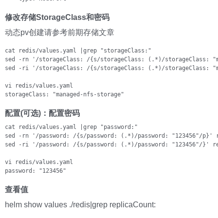
修改存储StorageClass和密码
动态pv创建请参考前期存储文章
cat redis/values.yaml |grep "storageClass:"

sed -rn '/storageClass: /{s/storageClass: (.*)/storageClass: "m
sed -ri '/storageClass: /{s/storageClass: (.*)/storageClass: "m
vi redis/values.yaml

storageClass: "managed-nfs-storage"
配置(可选)：配置密码
cat redis/values.yaml |grep "password:"

sed -rn '/password: /{s/password: (.*)/password: "123456"/p}' r
sed -ri '/password: /{s/password: (.*)/password: "123456"/}' re
vi redis/values.yaml

password: "123456"
查看值
helm show values ./redis|grep replicaCount: