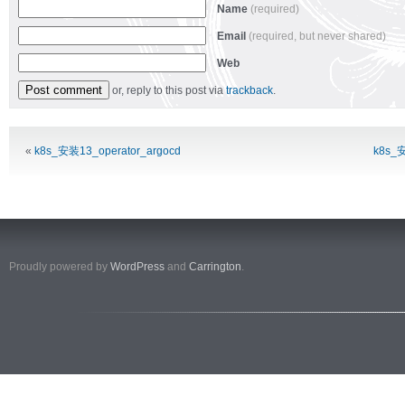
Name
(required)
Email
(required, but never shared)
Web
or, reply to this post via
trackback
.
Alternative:
«
k8s_安装13_operator_argocd
k8s_
Proudly powered by
WordPress
and
Carrington
.