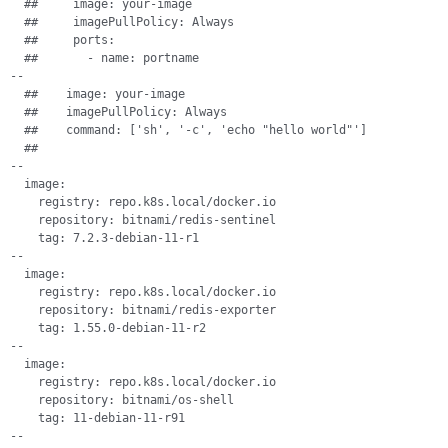
  ##     image: your-image

  ##     imagePullPolicy: Always

  ##     ports:

  ##       - name: portname

--

  ##    image: your-image

  ##    imagePullPolicy: Always

  ##    command: ['sh', '-c', 'echo "hello world"']

  ##

--

  image:

    registry: repo.k8s.local/docker.io

    repository: bitnami/redis-sentinel

    tag: 7.2.3-debian-11-r1

--

  image:

    registry: repo.k8s.local/docker.io

    repository: bitnami/redis-exporter

    tag: 1.55.0-debian-11-r2

--

  image:

    registry: repo.k8s.local/docker.io

    repository: bitnami/os-shell

    tag: 11-debian-11-r91

--
