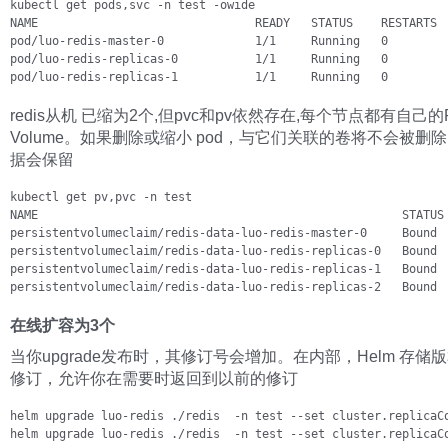
kubectl get pods,svc -n test -owide

NAME                               READY   STATUS    RESTARTS  
pod/luo-redis-master-0             1/1     Running   0         
pod/luo-redis-replicas-0           1/1     Running   0         
pod/luo-redis-replicas-1           1/1     Running   0        
redis从机 已缩为2个,但pvc和pv依然存在,每个节点都有自己的Pers
Volume。如果删除或缩小 pod，与它们关联的卷将不会被删
据会保留
kubectl get pv,pvc -n test

NAME                                                    STATUS
persistentvolumeclaim/redis-data-luo-redis-master-0     Bound 
persistentvolumeclaim/redis-data-luo-redis-replicas-0   Bound 
persistentvolumeclaim/redis-data-luo-redis-replicas-1   Bound 
persistentvolumeclaim/redis-data-luo-redis-replicas-2   Bound 
在线扩容为3个
当你upgrade发布时，其修订号会增加。在内部，Helm 存储
修订，允许你在需要时返回到以前的修订
helm upgrade luo-redis ./redis  -n test --set cluster.replicaCo
helm upgrade luo-redis ./redis  -n test --set cluster.replicaC