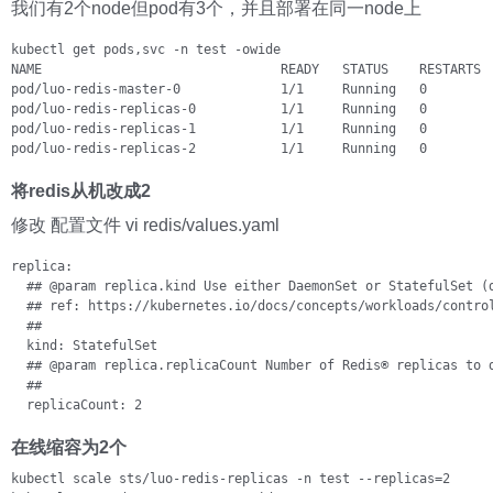
我们有2个node但pod有3个，并且部署在同一node上
kubectl get pods,svc -n test -owide

NAME                               READY   STATUS    RESTARTS  
pod/luo-redis-master-0             1/1     Running   0         
pod/luo-redis-replicas-0           1/1     Running   0         
pod/luo-redis-replicas-1           1/1     Running   0         
pod/luo-redis-replicas-2           1/1     Running   0        
将redis从机改成2
修改 配置文件 vi redis/values.yaml
replica:

  ## @param replica.kind Use either DaemonSet or StatefulSet (d
  ## ref: https://kubernetes.io/docs/concepts/workloads/control
  ##

  kind: StatefulSet

  ## @param replica.replicaCount Number of Redis® replicas to d
  ##

  replicaCount: 2
在线缩容为2个
kubectl scale sts/luo-redis-replicas -n test --replicas=2 
