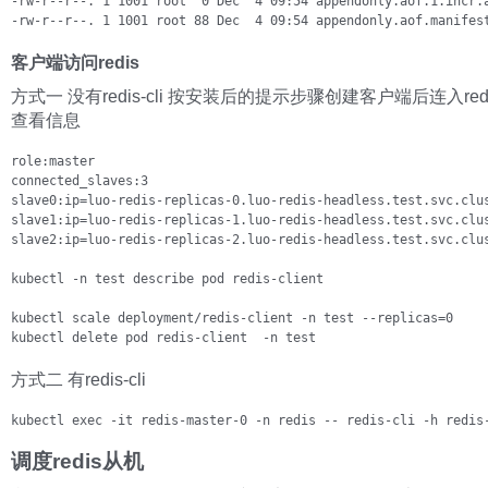
-rw-r--r--. 1 1001 root  0 Dec  4 09:54 appendonly.aof.1.incr.a
-rw-r--r--. 1 1001 root 88 Dec  4 09:54 appendonly.aof.manifes
客户端访问redis
方式一 没有redis-cli 按安装后的提示步骤创建客户端后连入redis 
查看信息
role:master

connected_slaves:3

slave0:ip=luo-redis-replicas-0.luo-redis-headless.test.svc.clus
slave1:ip=luo-redis-replicas-1.luo-redis-headless.test.svc.clus
slave2:ip=luo-redis-replicas-2.luo-redis-headless.test.svc.clu
kubectl -n test describe pod redis-client

kubectl scale deployment/redis-client -n test --replicas=0 

kubectl delete pod redis-client  -n test
方式二 有redis-cli
kubectl exec -it redis-master-0 -n redis -- redis-cli -h redis
调度redis从机