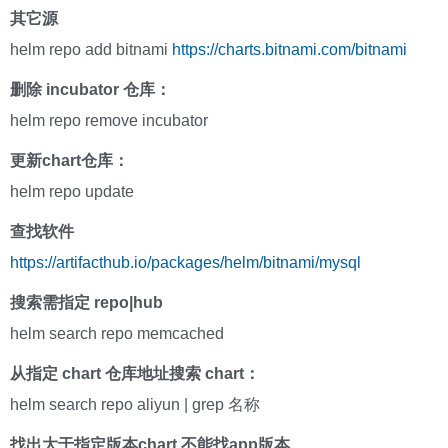
其它源
helm repo add bitnami
https://charts.bitnami.com/bitnami
删除 incubator 仓库：
helm repo remove incubator
更新chart仓库：
helm repo update
查找软件
https://artifacthub.io/packages/helm/bitnami/mysql
搜索需指定 repo|hub
helm search repo memcached
从指定 chart 仓库地址搜索 chart：
helm search repo aliyun | grep 名称
找出大于指定版本chart,不能找app版本