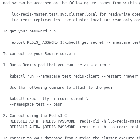
Redis® can be accessed on the following DNS names from within y
    luo-redis-master.test.svc.cluster.local for read/write oper
    luo-redis-replicas.test.svc.cluster.local for read-only ope
To get your password run:

    export REDIS_PASSWORD=$(kubectl get secret --namespace test
To connect to your Redis® server:

1. Run a Redis® pod that you can use as a client:

   kubectl run --namespace test redis-client --restart='Never'
   Use the following command to attach to the pod:

   kubectl exec --tty -i redis-client \

   --namespace test -- bash

2. Connect using the Redis® CLI:

   REDISCLI_AUTH="$REDIS_PASSWORD" redis-cli -h luo-redis-maste
   REDISCLI_AUTH="$REDIS_PASSWORD" redis-cli -h luo-redis-repli
To connect to your database from outside the cluster execute th