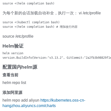
source <(helm completion bash)
为每个新的会话加载自动补全，执行一次： vi /etc/profile
source <(kubectl completion bash)

source <(helm completion bash) # 增加改行内容
source /etc/profile
Helm验证
helm version 

version.BuildInfo{Version:"v3.13.2", GitCommit:"2a2fb3b98829f1
配置国内helm源
查看当前
helm repo list
添加阿里源
helm repo add aliyun
https://kubernetes.oss-cn-
hangzhou.aliyuncs.com/charts