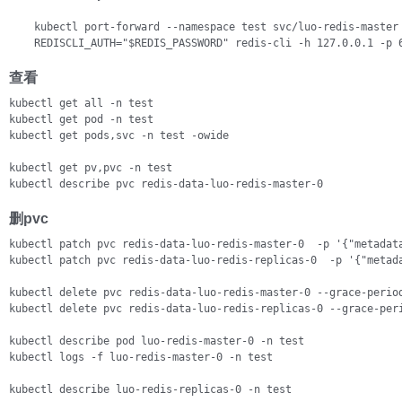
    kubectl port-forward --namespace test svc/luo-redis-master 
    REDISCLI_AUTH="$REDIS_PASSWORD" redis-cli -h 127.0.0.1 -p 
查看
kubectl get all -n test

kubectl get pod -n test

kubectl get pods,svc -n test -owide

kubectl get pv,pvc -n test

kubectl describe pvc redis-data-luo-redis-master-0 
删pvc
kubectl patch pvc redis-data-luo-redis-master-0  -p '{"metadata
kubectl patch pvc redis-data-luo-redis-replicas-0  -p '{"metada
kubectl delete pvc redis-data-luo-redis-master-0 --grace-period
kubectl delete pvc redis-data-luo-redis-replicas-0 --grace-peri
kubectl describe pod luo-redis-master-0 -n test

kubectl logs -f luo-redis-master-0 -n test

kubectl describe luo-redis-replicas-0 -n test