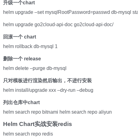
升级一个chart
helm upgrade –set mysqlRootPassword=passwd db-mysql sta
helm upgrade go2cloud-api-doc go2cloud-api-doc/
回滚一个 chart
helm rollback db-mysql 1
删除一个 release
helm delete –purge db-mysql
只对模板进行渲染然后输出，不进行安装
helm install/upgrade xxx –dry-run –debug
列出仓库中chart
helm search repo bitnami helm search repo aliyun
Helm Chart实战安装redis
helm search repo redis