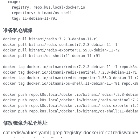
  image:

    registry: repo.k8s.local/docker.io

    repository: bitnami/os-shell

    tag: 11-debian-11-r91
准备私仓镜像
docker pull bitnami/redis:7.2.3-debian-11-r1

docker pull bitnami/redis-sentinel:7.2.3-debian-11-r1

docker pull bitnami/redis-exporter:1.55.0-debian-11-r2

docker pull bitnami/os-shell:11-debian-11-r91

docker tag docker.io/bitnami/redis:7.2.3-debian-11-r1 repo.k8s.
docker tag docker.io/bitnami/redis-sentinel:7.2.3-debian-11-r1 
docker tag docker.io/bitnami/redis-exporter:1.55.0-debian-11-r2
docker tag docker.io/bitnami/os-shell:11-debian-11-r91 repo.k8s
docker push repo.k8s.local/docker.io/bitnami/redis:7.2.3-debian
docker push repo.k8s.local/docker.io/bitnami/redis-sentinel:7.2
docker push repo.k8s.local/docker.io/bitnami/redis-exporter:1.5
docker push repo.k8s.local/docker.io/bitnami/os-shell:11-debia
修改镜像为私仓地址
cat redis/values.yaml | grep ‘registry: docker.io’ cat redis/value