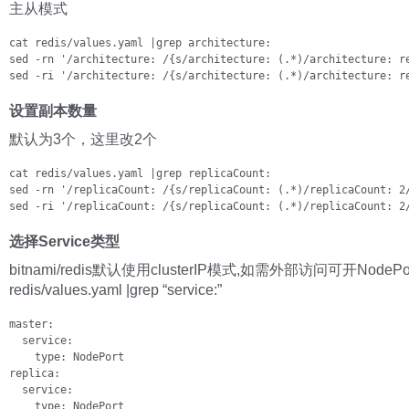
主从模式
cat redis/values.yaml |grep architecture:

sed -rn '/architecture: /{s/architecture: (.*)/architecture: re
sed -ri '/architecture: /{s/architecture: (.*)/architecture: r
设置副本数量
默认为3个，这里改2个
cat redis/values.yaml |grep replicaCount:

sed -rn '/replicaCount: /{s/replicaCount: (.*)/replicaCount: 2/
sed -ri '/replicaCount: /{s/replicaCount: (.*)/replicaCount: 2
选择Service类型
bitnami/redis默认使用clusterIP模式,如需外部访问可开NodePort
redis/values.yaml |grep “service:”
master:

  service:

    type: NodePort

replica:

  service:

    type: NodePort