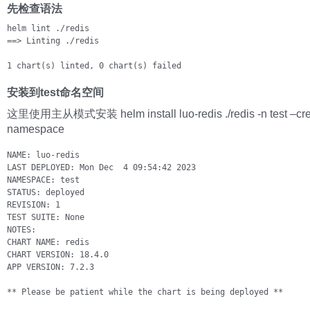
先检查语法
helm lint ./redis

==> Linting ./redis

1 chart(s) linted, 0 chart(s) failed
安装到test命名空间
这里使用主从模式安装 helm install luo-redis ./redis -n test –cre
namespace
NAME: luo-redis

LAST DEPLOYED: Mon Dec  4 09:54:42 2023

NAMESPACE: test

STATUS: deployed

REVISION: 1

TEST SUITE: None

NOTES:

CHART NAME: redis

CHART VERSION: 18.4.0

APP VERSION: 7.2.3

** Please be patient while the chart is being deployed **
