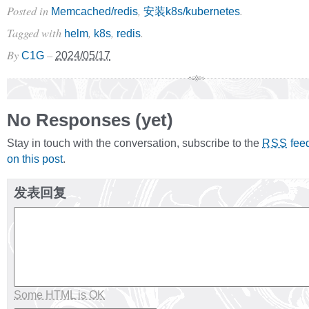
Posted in
,
.
Memcached/redis
安装k8s/kubernetes
Tagged with
,
,
.
helm
k8s
redis
By
–
C1G
2024/05/17
No Responses (yet)
Stay in touch with the conversation, subscribe to the
fee
RSS
on this post
.
发表回复
Some HTML is OK