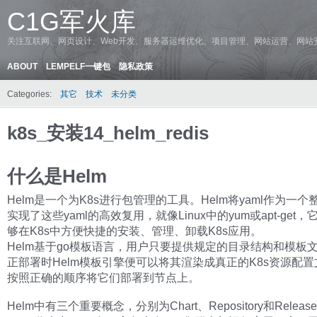
C1G军火库
关注互联网、网页设计、Web开发、服务器运维优化、项目管理、网站运营、网站
ABOUT
LEMPELF一键包
隐私政策
Categories:
其它
技术
未分类
k8s_安装14_helm_redis
什么是Helm
Helm是一个为K8s进行包管理的工具。Helm将yaml作为一
实现了这些yaml的高效复用，就像Linux中的yum或apt-get
够在K8s中方便快捷的安装、管理、卸载K8s应用。
Helm基于go模板语言，用户只要提供规定的目录结构和模板
正部署时Helm模板引擎便可以将其渲染成真正的K8s资源配
按照正确的顺序将它们部署到节点上。
Helm中有三个重要概念，分别为Chart、Repository和Releas