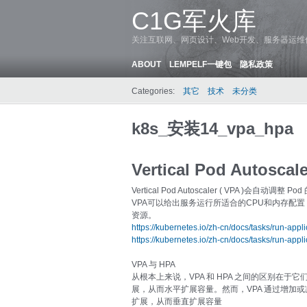
C1G军火库
关注互联网、网页设计、Web开发、服务器运
ABOUT
LEMPELF一键包
隐私政策
Categories:
其它
技术
未分类
k8s_安装14_vpa_hpa
Vertical Pod Autoscale
Vertical Pod Autoscaler ( VPA )会自
VPA可以给出服务运行所适合的CPU和内存配
资源。
https://kubernetes.io/zh-cn/docs/tasks/run-appl
https://kubernetes.io/zh-cn/docs/tasks/run-appl
VPA 与 HPA
从根本上来说，VPA 和 HPA 之间的区别在于它
展，从而水平扩展容量。然而，VPA 通过增加或减
扩展，从而垂直扩展容量