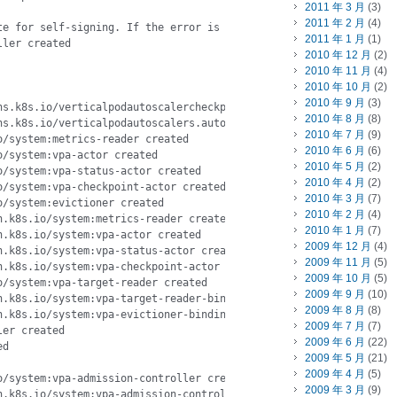
2011 年 3 月
(3)
2011 年 2 月
(4)
te for self-signing. If the error is "unknown option -addext", up
2011 年 1 月
(1)
ller created
2010 年 12 月
(2)
2010 年 11 月
(4)
2010 年 10 月
(2)
2010 年 9 月
(3)
ns.k8s.io/verticalpodautoscalercheckpoints.autoscaling.k8s.io cre
2010 年 8 月
(8)
ns.k8s.io/verticalpodautoscalers.autoscaling.k8s.io created

2010 年 7 月
(9)
/system:metrics-reader created

2010 年 6 月
(6)
/system:vpa-actor created

2010 年 5 月
(2)
/system:vpa-status-actor created

2010 年 4 月
(2)
/system:vpa-checkpoint-actor created

2010 年 3 月
(7)
/system:evictioner created

2010 年 2 月
(4)
.k8s.io/system:metrics-reader created

2010 年 1 月
(7)
.k8s.io/system:vpa-actor created

2009 年 12 月
(4)
.k8s.io/system:vpa-status-actor created

2009 年 11 月
(5)
.k8s.io/system:vpa-checkpoint-actor created

2009 年 10 月
(5)
/system:vpa-target-reader created

2009 年 9 月
(10)
.k8s.io/system:vpa-target-reader-binding created

2009 年 8 月
(8)
.k8s.io/system:vpa-evictioner-binding created

2009 年 7 月
(7)
er created

2009 年 6 月
(22)
d

2009 年 5 月
(21)
2009 年 4 月
(5)
/system:vpa-admission-controller created

2009 年 3 月
(9)
.k8s.io/system:vpa-admission-controller created
