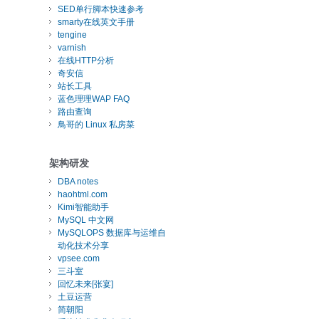
SED单行脚本快速参考
smarty在线英文手册
tengine
varnish
在线HTTP分析
奇安信
站长工具
蓝色理理WAP FAQ
路由查询
鳥哥的 Linux 私房菜
架构研发
DBA notes
haohtml.com
Kimi智能助手
MySQL 中文网
MySQLOPS 数据库与运维自
动化技术分享
vpsee.com
三斗室
回忆未来[张宴]
土豆运营
简朝阳