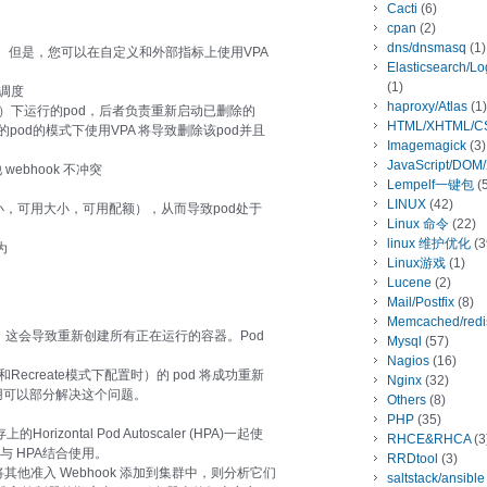
Cacti
(6)
cpan
(2)
dns/dnsmasq
(1)
 vpa。 但是，您可以在自定义和外部指标上使用VPA
Elasticsearch/L
(1)
新调度
haproxy/Atlas
(1)
部署）下运行的pod，后者负责重新启动已删除的
HTML/XHTML/C
的pod的模式下使用VPA 将导致删除该pod并且
Imagemagick
(3)
JavaScript/DOM
他 webhook 不冲突
Lempelf一键包
(5
LINUX
(42)
小，可用大小，可用配额），从而导致pod处于
Linux 命令
(22)
linux 维护优化
(3
为
Linux游戏
(1)
Lucene
(2)
Mail/Postfix
(8)
Memcached/redi
Pod，这会导致重新创建所有正在运行的容器。Pod
Mysql
(57)
Nagios
(16)
Recreate模式下配置时）的 pod 将成功重新
Nginx
(32)
r结合使用可以部分解决这个问题。
Others
(8)
。
PHP
(35)
的Horizontal Pod Autoscaler (HPA)一起使
RHCE&RHCA
(3
与 HPA结合使用。
RRDtool
(3)
将其他准入 Webhook 添加到集群中，则分析它们
saltstack/ansible