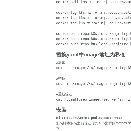
docker pull k8s.mirror.nju.edu.cn/aut
docker tag k8s.mirror.nju.edu.cn/aut
docker tag k8s.mirror.nju.edu.cn/aut
docker tag k8s.mirror.nju.edu.cn/aut
docker push repo.k8s.local/registry.k
docker push repo.k8s.local/registry.k
docker push repo.k8s.local/registry.
替换yaml中image地址为私仓
#测试

sed -n "/image:/{s/image: registry.k
#替换

sed -i "/image:/{s/image: registry.k
#重新验证

cat *.yaml|grep image:|sed -e 's/.*i
安装
cd autoscaler/vertical-pod-autoscaler/hack
安装脚本安装之前保证你的K8S集群的metrics-se
本