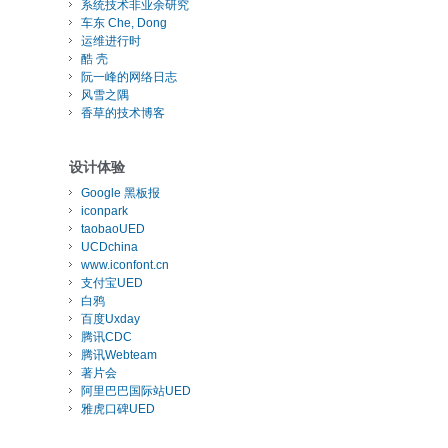
系统技术非业余研究
车东 Che, Dong
date your openssl version or deploy VPA from the vpa-release-0.8
运维进行时
酷 壳
阮一峰的网络日志
风雪之隅
香草的技术博客
ated

设计体验
Google 黑板报
iconpark
taobaoUED
UCDchina
www.iconfont.cn
支付宝UED
白鸦
百度Uxday
腾讯CDC
腾讯Webteam
著片会
阿里巴巴国际站UED
雅虎口碑UED