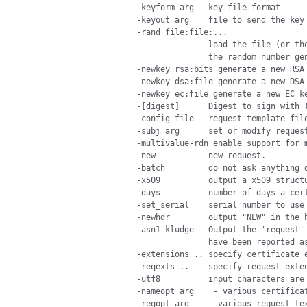
 -keyform arg   key file format

 -keyout arg    file to send the key 
 -rand file:file:...

                load the file (or the
                the random number gen
 -newkey rsa:bits generate a new RSA 
 -newkey dsa:file generate a new DSA 
 -newkey ec:file generate a new EC ke
 -[digest]      Digest to sign with (
 -config file   request template file
 -subj arg      set or modify request
 -multivalue-rdn enable support for m
 -new           new request.

 -batch         do not ask anything d
 -x509          output a x509 structu
 -days          number of days a cert
 -set_serial    serial number to use 
 -newhdr        output "NEW" in the h
 -asn1-kludge   Output the 'request' 
                have been reported as
 -extensions .. specify certificate e
 -reqexts ..    specify request exten
 -utf8          input characters are 
 -nameopt arg    - various certificat
 -reqopt arg    - various request tex