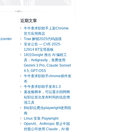
近期文章
牛牛查求职助手上架Chrome
官方应用商店
Ucenter
Trae 解锁2025代码战绩
安全公告 — CVE-2025-
12914 BT宝塔面板
18日Google 推出 AI 编程工
具：Antigravity，免费使用
Gemini 3 Pro, Claude Sonnet
4.5, GPT-OSS
牛牛查求职助手chrome插件发
布
牛牛查求职助手发布1.3
篡改猴脚本，可以显示招聘网
站职位首次发布时间的信息增
强工具
B站职位爬虫playwright使用指
南
Linux 安装 Playwright
OpenAI、Anthropic 禁止中国
控股公司使用 Claude，AI 领