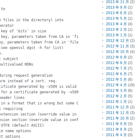
2013 年 11 月
(2)
2013 年 9 月
(1)
to

2013 年 8 月
(2)
2013 年 5 月
(1)
 files in the directory) into

2013 年 4 月
(4)
erator

2013 年 2 月
(1)
key of 'bits' in size

2013 年 1 月
(1)
key, parameters taken from CA in 'file'

2012 年 12 月
(2)
y, parameters taken from CA in 'file'

2012 年 11 月
(3)
see openssl dgst -h for list)

2012 年 10 月
(4)
.

2012 年 9 月
(2)
 subject

2012 年 8 月
(2)
ultivalued RDNs

2012 年 7 月
(7)
2012 年 6 月
(7)
uring request generation

2012 年 5 月
(6)
re instead of a cert. req.

2012 年 4 月
(18)
ificate generated by -x509 is valid for.

2012 年 3 月
(6)
for a certificate generated by -x509.

2012 年 2 月
(5)
eader lines

2012 年 1 月
(1)
in a format that is wrong but some CA's

2011 年 12 月
(2)
 requiring

2011 年 11 月
(3)
xtension section (override value in config file)

2011 年 10 月
(2)
sion section (override value in config file)

2011 年 9 月
(3)
UTF8 (default ASCII)

2011 年 8 月
(2)
e name options

2011 年 4 月
(5)
t options
