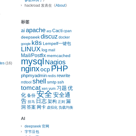
参数和例子
》
hackroad
发表在《
About
》
)
标签
apache
ai
Cacti
cpan
arp
discuz
deepseek
docker
k8s
Lempelf一键包
google
LINUX
log
mail
Mail/Postfix
memcached
mysql
Nagios
tes
(16)
nginx
PHP
ocp
phpmyadmin
rewrite
redis
shell
smtp
ssh
rrdtool
tomcat
习题
优
xen
yum
安全
安全通
化
备份
告
日志
漏
架构
挂马
正则
洞
答案
网卡
虚拟化
负载均衡
AI
deepseek 官网
字节豆包