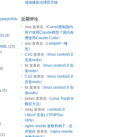
域地缘政治博弈升级
近期评论
ogstash/Kibana
slva
发表在《
Cursor限制国内
用户使用Claude模型？国内免
SS
(9)
费使用Claude Code
》
adu
发表在《
Lempelf一键
/XML
(23)
包
》
)
C1G
发表在《
linux centos5.8
安装redis
》
ttx
发表在《
linux centos5.8 安
9)
装redis
》
C1G
发表在《
linux centos5.8
安装redis
》
ttx
发表在《
linux centos5.8 安
s
(5)
装redis
》
james
发表在《
Linux Top命令
翻页方法
》
rolay
发表在《
centos5.8
LINUX 安装L2TP/IPSec
VPN
》
)
nginx rewrite 参数和例子 - 涢
岸风吟
发表在《
nginx rewrite
(1)