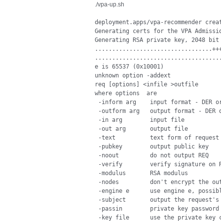
./vpa-up.sh
deployment.apps/vpa-recommender creat
Generating certs for the VPA Admissio
Generating RSA private key, 2048 bit 
..................................+++
.....................................
e is 65537 (0x10001)

unknown option -addext

req [options] <infile >outfile

where options  are

 -inform arg    input format - DER or
 -outform arg   output format - DER o
 -in arg        input file

 -out arg       output file

 -text          text form of request

 -pubkey        output public key

 -noout         do not output REQ

 -verify        verify signature on R
 -modulus       RSA modulus

 -nodes         don't encrypt the out
 -engine e      use engine e, possibl
 -subject       output the request's 
 -passin        private key password 
 -key file      use the private key c