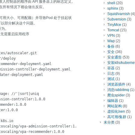
入控制器的顺序由 API 服务器上的标志定义。
shell
(20)
非在所有情况下都会做出反应。
sphinx
(3)
Squid/varnish
(4
可用大小、可用配额）并导致Pod 处于挂起状
Subversion
(3)
结合使用可以部分解决这个问题。
TinyMce
(1)
行为。
Tomcat
(15)
制，无需重启应用程序
VPN
(3)
Wap
(2)
备份
(6)
安全
(36)
es/autoscaler.git

安全通告
(53)
/deploy

安装k8s/kuberne
ommender-deployment.yaml

容器
(2)
ission-controller-deployment.yaml

日志
(9)
dater-deployment.yaml
测试
(1)
浏览器插件
(4)
消息rabbitmq
(1)
age: //'|sort|uniq   

爬虫spider
(3)
sion-controller:1.0.0

编辑器
(1)
mender:1.0.0

网站架构
(8)
er:1.0.0

虚拟化/xen
(5)
高可用/集群
(1)
k8s.io

未分类
(3)
oscaling/vpa-admission-controller:1.0.0

oscaling/vpa-recommender:1.0.0
