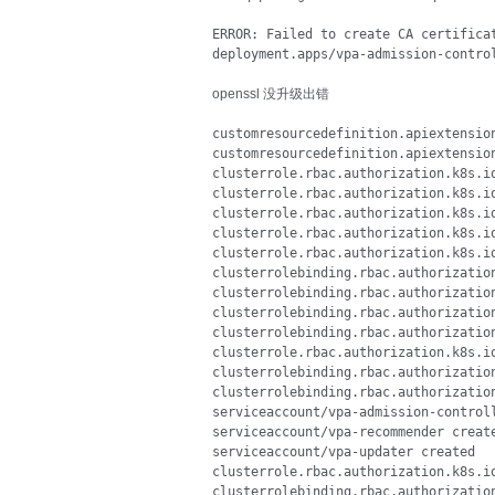
ERROR: Failed to create CA certifica
deployment.apps/vpa-admission-contro
openssl 没升级出错
customresourcedefinition.apiextensio
customresourcedefinition.apiextensio
clusterrole.rbac.authorization.k8s.io
clusterrole.rbac.authorization.k8s.io
clusterrole.rbac.authorization.k8s.io
clusterrole.rbac.authorization.k8s.io
clusterrole.rbac.authorization.k8s.io
clusterrolebinding.rbac.authorization
clusterrolebinding.rbac.authorization
clusterrolebinding.rbac.authorization
clusterrolebinding.rbac.authorization
clusterrole.rbac.authorization.k8s.io
clusterrolebinding.rbac.authorization
clusterrolebinding.rbac.authorization
serviceaccount/vpa-admission-controll
serviceaccount/vpa-recommender create
serviceaccount/vpa-updater created

clusterrole.rbac.authorization.k8s.io
clusterrolebinding.rbac.authorization