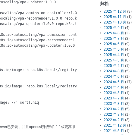
oscaling/vpa-updater:1.0.0

归档
2025 年 12 月
(3)
oscaling/vpa-admission-controller:1.0.0 repo.k8s.local/registry.k
2025 年 11 月
(1)
oscaling/vpa-recommender:1.0.0 repo.k8s.local/registry.k8s.io/aut
2025 年 10 月
(2)
oscaling/vpa-updater:1.0.0 repo.k8s.local/registry.k8s.io/autosca
2025 年 9 月
(4)
2025 年 8 月
(2)
8s.io/autoscaling/vpa-admission-controller:1.0.0

2025 年 7 月
(3)
8s.io/autoscaling/vpa-recommender:1.0.0

2025 年 6 月
(9)
k8s.io/autoscaling/vpa-updater:1.0.0
2025 年 5 月
(4)
2025 年 4 月
(1)
2025 年 3 月
(6)
2025 年 2 月
(1)
8s.io/image: repo.k8s.local\/registry.k8s.io/p}" *.yaml

2024 年 8 月
(5)
2024 年 6 月
(1)
2024 年 5 月
(17)
8s.io/image: repo.k8s.local\/registry.k8s.io/}" *.yaml

2024 年 4 月
(4)
2023 年 8 月
(1)
2023 年 7 月
(4)
mage: //'|sort|uniq   
2023 年 3 月
(2)
2023 年 2 月
(5)
2022 年 8 月
(1)
2022 年 2 月
(3)
2021 年 12 月
(1)
rver已安装，并且openssl升级到1.1.1或更高版
2021 年 5 月
(1)