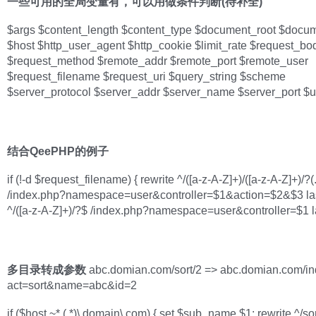
一些可用的全局变量有，可以用做条件判断(待补全)
$args $content_length $content_type $document_root $docum
$host $http_user_agent $http_cookie $limit_rate $request_bod
$request_method $remote_addr $remote_port $remote_user
$request_filename $request_uri $query_string $scheme
$server_protocol $server_addr $server_name $server_port $u
结合QeePHP的例子
if (!-d $request_filename) { rewrite ^/([a-z-A-Z]+)/([a-z-A-Z]+)/?(
/index.php?namespace=user&controller=$1&action=$2&$3 last
^/([a-z-A-Z]+)/?$ /index.php?namespace=user&controller=$1 la
多目录转成参数
abc.domian.com/sort/2 => abc.domian.com/i
act=sort&name=abc&id=2
if ($host ~* (.*)\.domain\.com) { set $sub_name $1; rewrite ^/sort