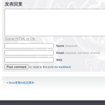
发表回复
Some HTML is OK
Name
(required)
Email
(required, but never shared)
Web
or, reply to this post via
trackback
.
Alternative:
«
linux查看io状态脚本