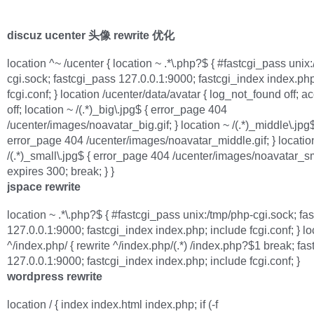
discuz ucenter 头像 rewrite 优化
location ^~ /ucenter { location ~ .*\.php?$ { #fastcgi_pass unix
cgi.sock; fastcgi_pass 127.0.0.1:9000; fastcgi_index index.php
fcgi.conf; } location /ucenter/data/avatar { log_not_found off; 
off; location ~ /(.*)_big\.jpg$ { error_page 404
/ucenter/images/noavatar_big.gif; } location ~ /(.*)_middle\.jpg$
error_page 404 /ucenter/images/noavatar_middle.gif; } locatio
/(.*)_small\.jpg$ { error_page 404 /ucenter/images/noavatar_sma
expires 300; break; } }
jspace rewrite
location ~ .*\.php?$ { #fastcgi_pass unix:/tmp/php-cgi.sock; fa
127.0.0.1:9000; fastcgi_index index.php; include fcgi.conf; } lo
^/index.php/ { rewrite ^/index.php/(.*) /index.php?$1 break; fa
127.0.0.1:9000; fastcgi_index index.php; include fcgi.conf; }
wordpress rewrite
location / { index index.html index.php; if (-f