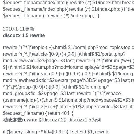
$request_filename/index.html){ rewrite (.*) $1/index.html break; }
$request_filename/index.php){ rewrite (.*) $1/index.php; } if (!-
$request_filename) { rewrite (.*) /index.php; } }
2010-1-11更新
discuzx 1.5 rewrite
rewrite ^([^\.]*)/topic-(.+)\.html$ $1/portal.php?mod=topic&topic
rewrite ^([^\.]*)/article-([0-9]+)-([0-9]+)\.html$ $1/portal.php?
mod=view&aid=$2&page=$3 last; rewrite ^([^\.]*)/forum-(\w+)-(
9]+)\.html$ $1/forum.php?mod=forumdisplay&fid=$2&page=$3 
rewrite ^([^\.]*)/thread-([0-9]+)-([0-9]+)-([0-9]+)\.html$ $1/forum
mod=viewthread&tid=$2&extra=page%3D$4&page=$3 last; re
^([^\.]*)/group-([0-9]+)-([0-9]+)\.html$ $1/forum.php?
mod=group&fid=$2&page=$3 last; rewrite ^([^\.]*)/space-
(username|uid)-(.+)\.html$ $1/home.php?mod=space&$2=$3 la
rewrite ^([^\.]*)/([a-z]+)-(.+)\.html$ $1/$2.php?rewrite=$3 last; if 
$request_filename) { return 404; }
动态参数rewrite
以discuz7.2到discuzx1.5为例
if ($query_string ~* tid=([0-9]+)) { set $id $1; rewrite