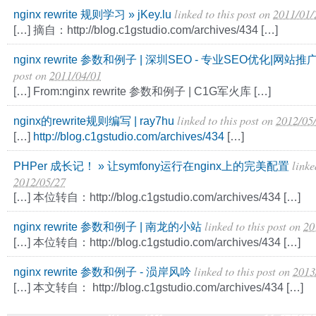
linked to this post
on
2011/01/
nginx rewrite 规则学习 » jKey.lu
[…] 摘自：http://blog.c1gstudio.com/archives/434 […]
nginx rewrite 参数和例子 | 深圳SEO - 专业SEO优化|网站推
post
on
2011/04/01
[…] From:nginx rewrite 参数和例子 | C1G军火库 […]
linked to this post
on
2012/05
nginx的rewrite规则编写 | ray7hu
[…]
http://blog.c1gstudio.com/archives/434
[…]
linke
PHPer 成长记！ » 让symfony运行在nginx上的完美配置
2012/05/27
[…] 本位转自：http://blog.c1gstudio.com/archives/434 […]
linked to this post
on
20
nginx rewrite 参数和例子 | 南龙的小站
[…] 本位转自：http://blog.c1gstudio.com/archives/434 […]
linked to this post
on
2013
nginx rewrite 参数和例子 - 涢岸风吟
[…] 本文转自： http://blog.c1gstudio.com/archives/434 […]