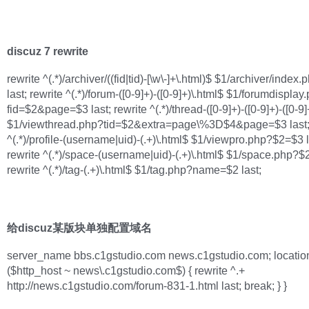
discuz 7 rewrite
rewrite ^(.*)/archiver/((fid|tid)-[\w\-]+\.html)$ $1/archiver/index
last; rewrite ^(.*)/forum-([0-9]+)-([0-9]+)\.html$ $1/forumdisplay
fid=$2&page=$3 last; rewrite ^(.*)/thread-([0-9]+)-([0-9]+)-([0-9]
$1/viewthread.php?tid=$2&extra=page\%3D$4&page=$3 last; 
^(.*)/profile-(username|uid)-(.+)\.html$ $1/viewpro.php?$2=$3 l
rewrite ^(.*)/space-(username|uid)-(.+)\.html$ $1/space.php?$2
rewrite ^(.*)/tag-(.+)\.html$ $1/tag.php?name=$2 last;
给discuz某版块单独配置域名
server_name bbs.c1gstudio.com news.c1gstudio.com; location =
($http_host ~ news\.c1gstudio.com$) { rewrite ^.+
http://news.c1gstudio.com/forum-831-1.html last; break; } }