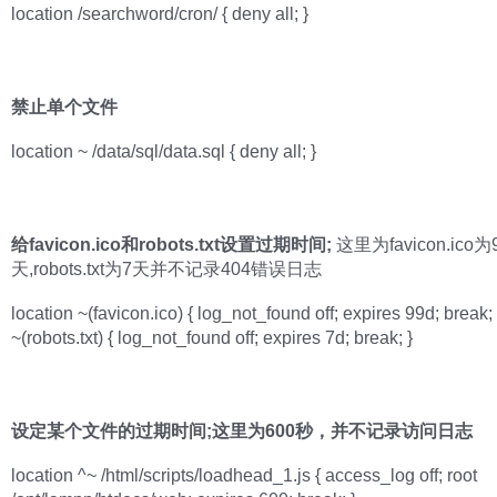
location /searchword/cron/ { deny all; }
禁止单个文件
location ~ /data/sql/data.sql { deny all; }
给favicon.ico和robots.txt设置过期时间;
这里为favicon.ico为
天,robots.txt为7天并不记录404错误日志
location ~(favicon.ico) { log_not_found off; expires 99d; break; 
~(robots.txt) { log_not_found off; expires 7d; break; }
设定某个文件的过期时间;这里为600秒，并不记录访问日志
location ^~ /html/scripts/loadhead_1.js { access_log off; root