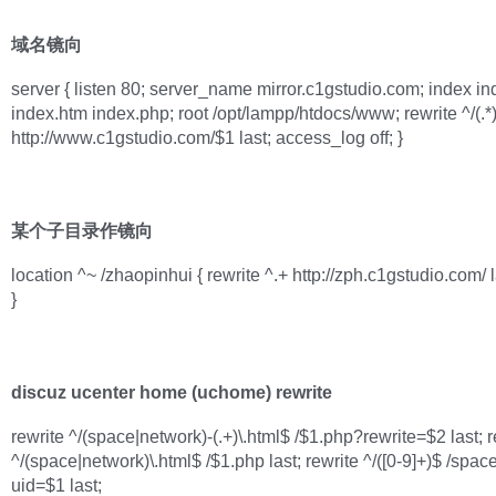
域名镜向
server { listen 80; server_name mirror.c1gstudio.com; index in
index.htm index.php; root /opt/lampp/htdocs/www; rewrite ^/(.*
http://www.c1gstudio.com/$1 last; access_log off; }
某个子目录作镜向
location ^~ /zhaopinhui { rewrite ^.+ http://zph.c1gstudio.com/ l
}
discuz ucenter home (uchome) rewrite
rewrite ^/(space|network)-(.+)\.html$ /$1.php?rewrite=$2 last; r
^/(space|network)\.html$ /$1.php last; rewrite ^/([0-9]+)$ /spa
uid=$1 last;