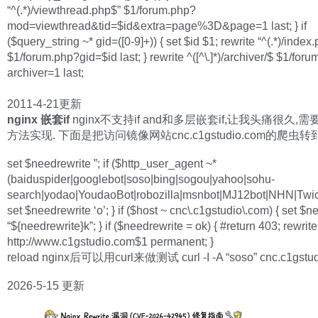
“^(.*)/viewthread.php$” $1/forum.php?
mod=viewthread&tid=$id&extra=page%3D&page=1 last; } if
($query_string ~* gid=([0-9]+)) { set $id $1; rewrite “^(.*)/index
$1/forum.php?gid=$id last; } rewrite ^([^\.]*)/archiver/$ $1/for
archiver=1 last;
2011-4-21更新
nginx 嵌套if
nginx不支持if and和多层嵌套if,让我头痛很久,
方法实现. 下面是把访问镜像网站cnc.c1gstudio.com的爬虫转
set $needrewrite ”; if ($http_user_agent ~*
(baiduspider|googlebot|soso|bing|sogou|yahoo|sohu-
search|yodao|YoudaoBot|robozilla|msnbot|MJ12bot|NHN|Twice
set $needrewrite ‘o’; } if ($host ~ cnc\.c1gstudio\.com) { set $n
“${needrewrite}k”; } if ($needrewrite = ok) { #return 403; rewrite 
http://www.c1gstudio.com$1 permanent; }
reload nginx后可以用curl来做测试 curl -I -A “soso” cnc.c1gstu
2026-5-15 更新