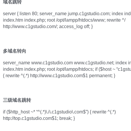
域名跳转
server { listen 80; server_name jump.c1gstudio.com; index ind
index.htm index.php; root /opt/lampp/htdocs/www; rewrite ^/
http://www.c1gstudio.com/; access_log off; }
多域名转向
server_name www.c1gstudio.com www.c1gstudio.net; index i
index.htm index.php; root /opt/lampp/htdocs; if ($host ~ “c1gstu
{ rewrite ^(.*) http://www.c1gstudio.com$1 permanent; }
三级域名跳转
if ($http_host ~* “^(.*)\.i\.c1gstudio\.com$”) { rewrite ^(.*)
http://top.c1gstudio.com$1; break; }