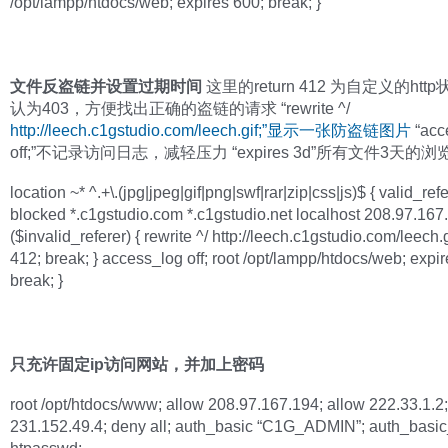
/opt/lampp/htdocs/web; expires 600; break; }
文件反盗链并设置过期时间
这里的return 412 为自定义的ht
认为403，方便找出正确的盗链的请求 “rewrite ^/
http://leech.c1gstudio.com/leech.gif;”显示一张防盗链图片
“acc
off;”不记录访问日志，减轻压力 “expires 3d”所有文件3天的
location ~* ^.+\.(jpg|jpeg|gif|png|swf|rar|zip|css|js)$ { valid_re
blocked *.c1gstudio.com *.c1gstudio.net localhost 208.97.167.
($invalid_referer) { rewrite ^/ http://leech.c1gstudio.com/leech.g
412; break; } access_log off; root /opt/lampp/htdocs/web; expir
break; }
只充许固定ip访问网站，并加上密码
root /opt/htdocs/www; allow 208.97.167.194; allow 222.33.1.2;
231.152.49.4; deny all; auth_basic “C1G_ADMIN”; auth_basic