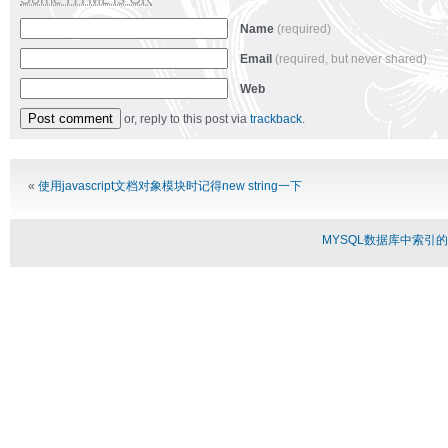
Name
(required)
Email
(required, but never shared)
Web
or, reply to this post via
trackback
.
Alternative:
«
使用javascript文档对象模块时记得new string一下
MYSQL数据库中索引