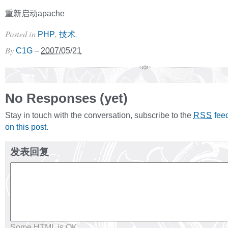
重新启动apache
Posted in
,
.
PHP
技术
By
–
C1G
2007/05/21
No Responses (yet)
Stay in touch with the conversation, subscribe to the
fee
RSS
on this post
.
发表回复
Some HTML is OK