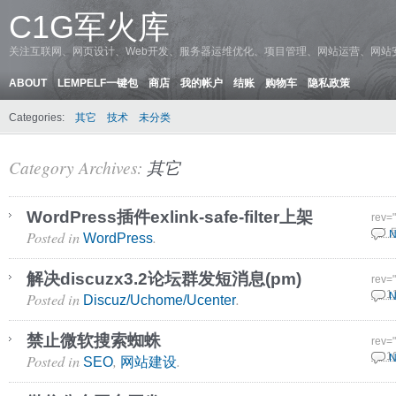
C1G军火库
关注互联网、网页设计、Web开发、服务器运维优化、项目管理、网站运营、网站
ABOUT
LEMPELF一键包
商店
我的帐户
结账
购物车
隐私政策
Categories:
其它
技术
未分类
Category Archives:
其它
WordPress插件exlink-safe-filter上架
rev=
Posted in
.
1 7 
N
WordPress
解决discuzx3.2论坛群发短消息(pm)
rev=
Posted in
.
21 1
N
Discuz/Uchome/Ucenter
禁止微软搜索蜘蛛
rev=
Posted in
,
.
23 1
N
SEO
网站建设