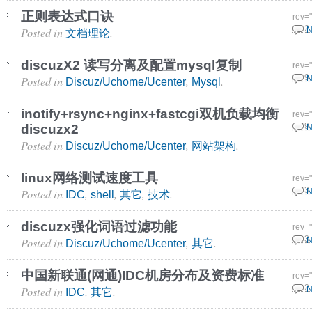
正则表达式口诀
rev=
Posted in
.
28 2
N
文档理论
discuzX2 读写分离及配置mysql复制
rev=
Posted in
,
.
28 9
N
Discuz/Uchome/Ucenter
Mysql
inotify+rsync+nginx+fastcgi双机负载均衡
rev=
discuzx2
19 9
N
Posted in
,
.
Discuz/Uchome/Ucenter
网站架构
linux网络测试速度工具
rev=
Posted in
,
,
,
.
18 3
N
IDC
shell
其它
技术
discuzx强化词语过滤功能
rev=
Posted in
,
.
15 3
N
Discuz/Uchome/Ucenter
其它
中国新联通(网通)IDC机房分布及资费标准
rev=
Posted in
,
.
15 2
N
IDC
其它